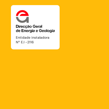
Entidade instaladora
Nº E.I -2116