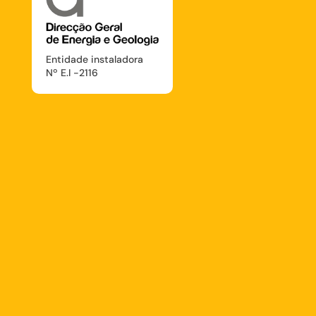
Entidade instaladora
Nº E.I -2116